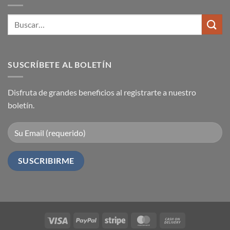
un
cable
Buscar
HDMI?
por:
SUSCRÍBETE AL BOLETÍN
Disfruta de grandes beneficios al registrarte a nuestro
boletín.
Visa
PayPal
Stripe
MasterCard
Cash