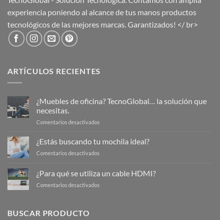
experiencia poniendo al alcance de tus manos productos
tecnológicos de las mejores marcas. Garantizados! </ br>
ARTÍCULOS RECIENTES
¿Muebles de oficina? TecnoGlobal… la solución que
necesitas.
en
Comentarios desactivados
¿Muebles
de
¿Estás buscando tu mochila ideal?
oficina?
en
Comentarios desactivados
TecnoGlobal…
¿Estás
la
buscando
¿Para qué se utiliza un cable HDMI?
solución
tu
que
en
Comentarios desactivados
mochila
necesitas.
¿Para
ideal?
qué
se
BUSCAR PRODUCTO
utiliza