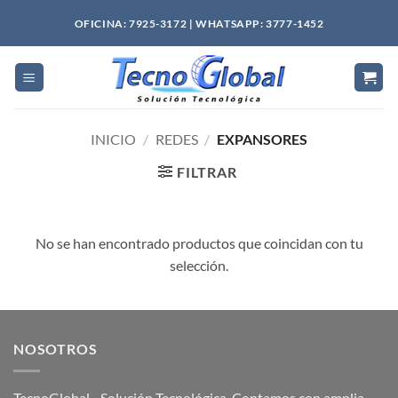
Saltar
OFICINA: 7925-3172 | WHATSAPP: 3777-1452
al
contenido
INICIO
/
REDES
/
EXPANSORES
FILTRAR
No se han encontrado productos que coincidan con tu
selección.
NOSOTROS
TecnoGlobal - Solución Tecnológica. Contamos con amplia